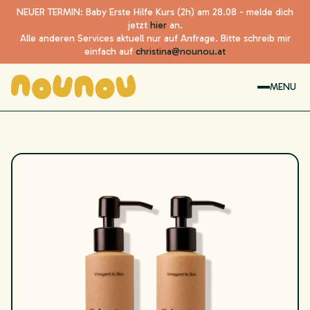
NEUER TERMIN: Baby Erste Hilfe Kurs (2h) am 28.08 - melde dich
jetzt
hier
an.
Alle anderen Services aktuell nur auf Anfrage. Bitte schreib mir
einfach auf
christina@nounou.at
MENU