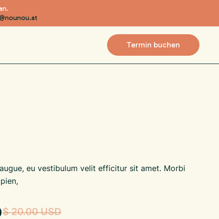
an.
na@nounou.at
Termin buchen
 augue, eu vestibulum velit efficitur sit amet. Morbi
pien,
D
$ 20.00 USD